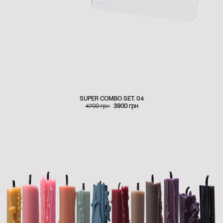
SUPER COMBO SET. 04
Оригінальна
Поточна
4700
грн
3900
грн
ціна:
ціна:
4700 грн
3900 грн