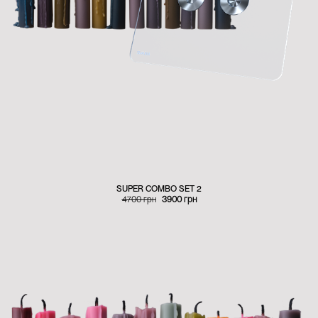
SUPER COMBO SET 2
Оригінальна
Поточна
4700
грн
3900
грн
ціна:
ціна:
4700 грн
3900 грн