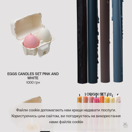
EGGS CANDLES SET PINK AND
WHITE
1000
грн
ORIGIN SET. 02
800
грн
Файли cookie допомагають нам краще надавати послуги.
Користуючись цим сайтом, ви погоджуєтесь на використання
нами файлів cookie
Створи свій набір: