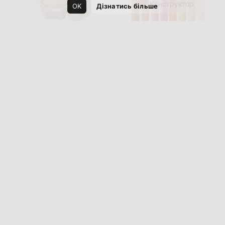
Конструктор
OK
Дізнатись більше
EGGS CANDLES SET 2 PIECES
PATH SET. 07
900
грн
1500
грн
CANDLE HOLDER SHADOW
CREATION SET. 01
6500
грн
4500
грн