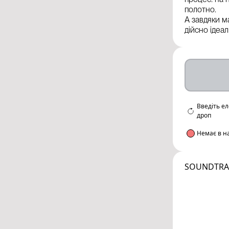
полотно.
А завдяки м
дійсно ідеа
Введіть е
дроп
Немає в н
SOUNDTRA