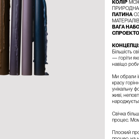
КОЛІР
МОЖ
ПРИРОДНА 
ПАТИНА
ОЗ
МАТЕРІАЛІ
ВАГА НАБ
СПРОЕКТО
КОНЦЕПЦІ
Більшість св
— горіти як
навіщо робит
Ми обрали і
красу горін
унікальну ф
живі, непов
народжуєтьс
Свічка біль
процес. Мом
Плоский про
процес: на 