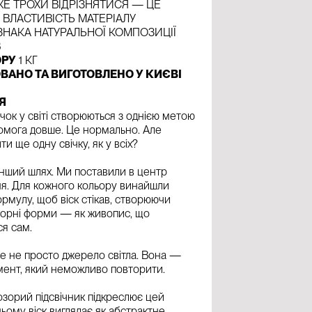
Е ТРОХИ ВІДРІЗНЯТИСЯ — ЦЕ
ВЛАСТИВІСТЬ МАТЕРІАЛУ
НАКА НАТУРАЛЬНОЇ КОМПОЗИЦІЇ
В
ОРУ
1 КГ
ВАНО ТА ВИГОТОВЛЕНО У КИЄВІ
Я
ічок у світі створюються з однією метою
омога довше. Це нормально. Але
и ще одну свічку, як у всіх?
нший шлях. Ми поставили в центр
ня. Для кожного кольору винайшли
ормулу, щоб віск стікав, створюючи
торні форми — як живопис, що
я сам.
ше не просто джерело світла. Вона —
ент, який неможливо повторити.
зорий підсвічник підкреслює цей
ньому віск виглядає як абстрактне