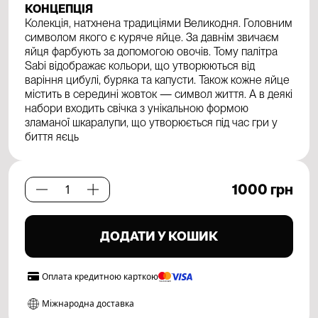
КОНЦЕПЦІЯ
Колекція, натхнена традиціями Великодня. Головним
символом якого є куряче яйце. За давнім звичаєм
яйця фарбують за допомогою овочів. Тому палітра
Sabi відображає кольори, що утворюються від
варіння цибулі, буряка та капусти. Також кожне яйце
містить в середині жовток — символ життя. А в деякі
набори входить свічка з унікальною формою
зламаної шкаралупи, що утворюється під час гри у
биття яєць
1000
грн
Milky
Eggs
Candles
ДОДАТИ У КОШИК
Set
кількість
Оплата
кредитною карткою
Міжнародна доставка