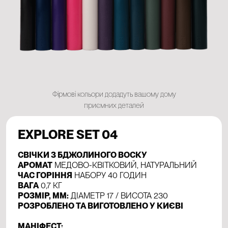
Фірмові кольори додадуть вашому дому
приємних деталей
EXPLORE SET 04
СВІЧКИ З БДЖОЛИНОГО ВОСКУ
АРОМАТ
МЕДОВО-КВІТКОВИЙ, НАТУРАЛЬНИЙ
ЧАС ГОРІННЯ
НАБОРУ 40 ГОДИН
ВАГА
0,7 КГ
РОЗМІР, ММ:
ДІАМЕТР 17 / ВИСОТА 230
РОЗРОБЛЕНО ТА ВИГОТОВЛЕНО У КИЄВІ
МАНІФЕСТ: