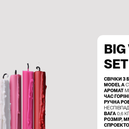
BIG
SET
СВІЧКИ З
MODEL A
С
АРОМАТ
М
ЧАС ГОРІ
РУЧНА РО
НЕСПІВПА
ВАГА
0,6 К
РОЗМІР, М
СПРОЕКТО