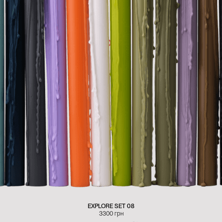
EXPLORE SET 08
3300
грн