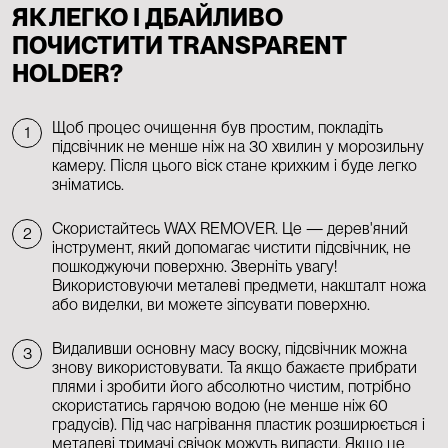
ЯК ЛЕГКО І ДБАЙЛИВО
ПОЧИСТИТИ TRANSPARENT
HOLDER?
Щоб процес очищення був простим, покладіть
1
підсвічник не менше ніж на 30 хвилин у морозильну
камеру. Після цього віск стане крихким і буде легко
зніматись.
Скористайтесь WAX REMOVER. Це — дерев'яний
2
інструмент, який допомагає чистити підсвічник, не
пошкоджуючи поверхню. Зверніть увагу!
Використовуючи металеві предмети, накшталт ножа
або виделки, ви можете зіпсувати поверхню.
Видаливши основну масу воску, підсвічник можна
3
знову використовувати. Та якщо бажаєте прибрати
плями і зробити його абсолютно чистим, потрібно
скористатись гарячою водою (не менше ніж 60
градусів). Під час нагрівання пластик розширюється і
металеві тримачі свічок можуть випасти. Якщо це