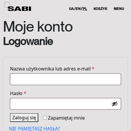
UA
EN
PL
KOSZYK
MENU
Moje konto
Logowanie
Wymagane
Nazwa użytkownika lub adres e-mail
*
Wymagane
Hasło
*
Zaloguj się
Zapamiętaj mnie
NIE PAMIĘTASZ HASŁA?