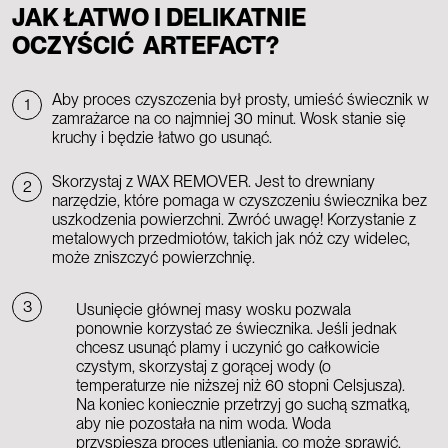
JAK ŁATWO I DELIKATNIE
OCZYŚCIĆ ARTEFACT?
Aby proces czyszczenia był prosty, umieść świecznik w
1
zamrażarce na co najmniej 30 minut. Wosk stanie się
kruchy i będzie łatwo go usunąć.
Skorzystaj z WAX REMOVER. Jest to drewniany
2
narzędzie, które pomaga w czyszczeniu świecznika bez
uszkodzenia powierzchni. Zwróć uwagę! Korzystanie z
metalowych przedmiotów, takich jak nóż czy widelec,
może zniszczyć powierzchnię.
3
Usunięcie głównej masy wosku pozwala
ponownie korzystać ze świecznika. Jeśli jednak
chcesz usunąć plamy i uczynić go całkowicie
czystym, skorzystaj z gorącej wody (o
temperaturze nie niższej niż 60 stopni Celsjusza).
Na koniec koniecznie przetrzyj go suchą szmatką,
aby nie pozostała na nim woda. Woda
przyspiesza proces utleniania, co może sprawić,